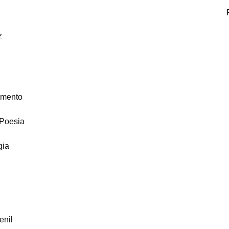
z
amento
 Poesia
gia
enil