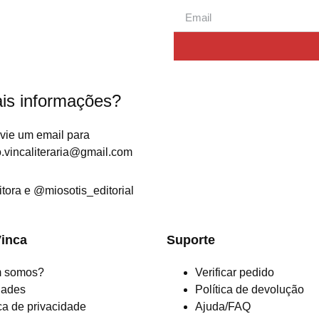
is informações?
nvie um email para
.vincaliteraria@gmail.com
itora
e
@miosotis_editorial
Vinca
Suporte
 somos?
Verificar pedido
dades
Política de devolução
ica de privacidade
Ajuda/FAQ