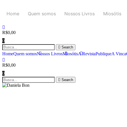
Ir
para
Home
Quem somos
Nossos Livros
Miosótis
o
conteúdo
R$
0,00
0
Search
Home
Quem somos
Nossos Livros
Miosótis
A Revista
Publique
A Vinca
R$
0,00
0
Search