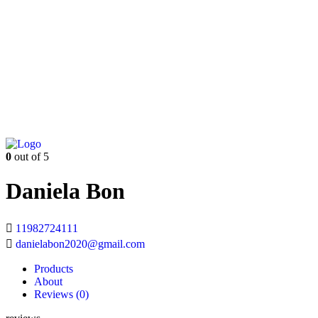
0
out of 5
Daniela Bon
11982724111
danielabon2020@gmail.com
Products
About
Reviews (
0
)