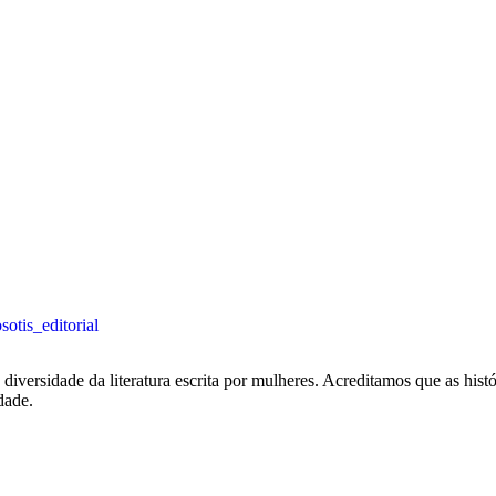
otis_editorial
iversidade da literatura escrita por mulheres. Acreditamos que as histór
dade.