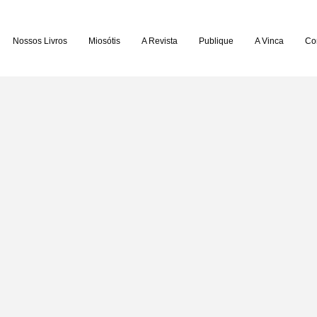
Nossos Livros
Miosótis
A Revista
Publique
A Vinca
Co