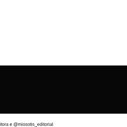
itora
e
@miosotis_editorial