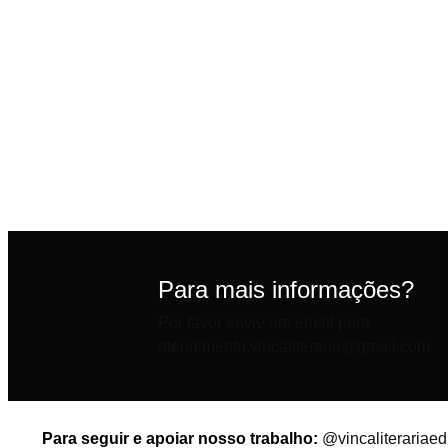
Para mais informações?
Por favor envie um email para
atendimento.vincaliteraria@gmail.com
Para seguir e apoiar nosso trabalho:
@vincaliterariaed