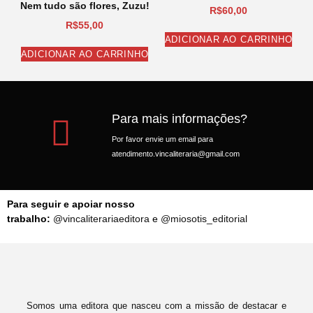
Nem tudo são flores, Zuzu!
R$
60,00
R$
55,00
ADICIONAR AO CARRINHO
ADICIONAR AO CARRINHO
Para mais informações?
Por favor envie um email para
atendimento.vincaliteraria@gmail.com
Para seguir e apoiar nosso
trabalho:
@vincaliterariaeditora
e
@miosotis_editorial
Somos uma editora que nasceu com a missão de destacar e