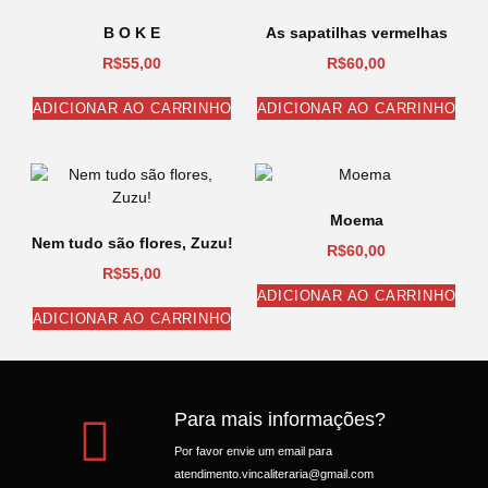
B O K E
As sapatilhas vermelhas
R$
55,00
R$
60,00
ADICIONAR AO CARRINHO
ADICIONAR AO CARRINHO
Moema
Nem tudo são flores, Zuzu!
R$
60,00
R$
55,00
ADICIONAR AO CARRINHO
ADICIONAR AO CARRINHO
Para mais informações?
Por favor envie um email para
atendimento.vincaliteraria@gmail.com