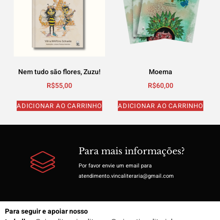
Nem tudo são flores, Zuzu!
Moema
R$
55,00
R$
60,00
ADICIONAR AO CARRINHO
ADICIONAR AO CARRINHO
Para mais informações?
Por favor envie um email para
atendimento.vincaliteraria@gmail.com
Para seguir e apoiar nosso