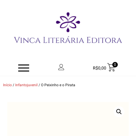
0
R$
0,00
Início
/
Infantojuvenil
/ O Peixinho e o Pirata