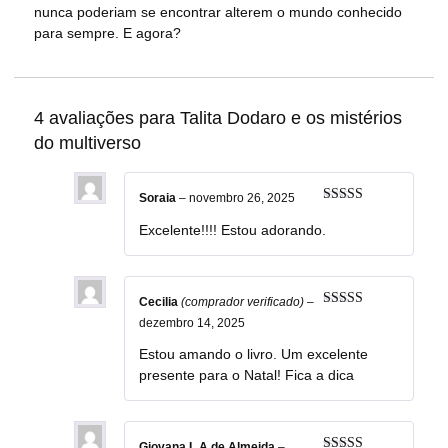
nunca poderiam se encontrar alterem o mundo conhecido
para sempre. E agora?
4 avaliações para
Talita Dodaro e os mistérios
do multiverso
Soraia
–
novembro 26, 2025
Avaliação
5
de 5
Excelente!!!! Estou adorando.
Cecilia
(comprador verificado)
–
Avaliação
5
dezembro 14, 2025
de 5
Estou amando o livro. Um excelente
presente para o Natal! Fica a dica
Giovana L.A de Almeida
–