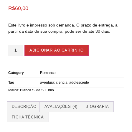
Avaliado
4
como
5.00
R$
60,00
de 5, com
baseado em
avaliações
de clientes
Este livro é impresso sob demanda. O prazo de entrega, a
partir da data de sua compra, pode ser de até 30 dias.
ADICIONAR AO CARRINHO
Category
Romance
Tag
aventura; ciência; adolescente
Marca:
Bianca S. de S. Cirilo
DESCRIÇÃO
AVALIAÇÕES (4)
BIOGRAFIA
FICHA TÉCNICA