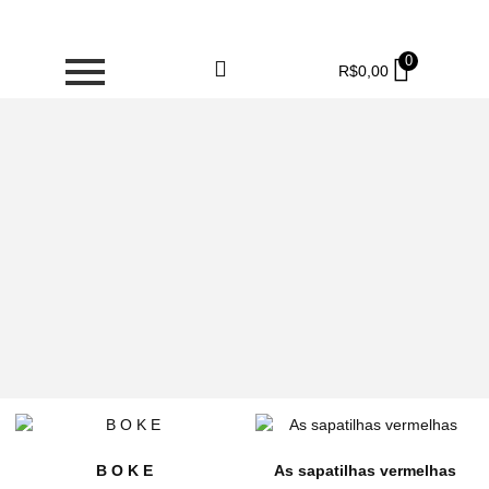
0
R$
0,00
B O K E
As sapatilhas vermelhas